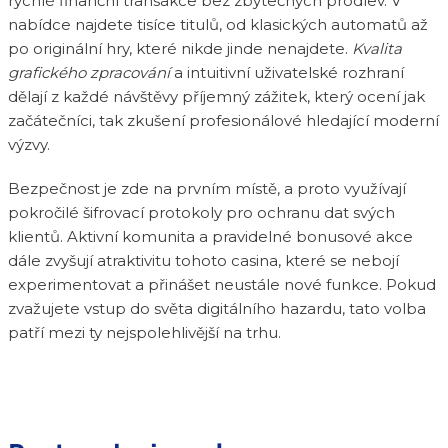
rychlé finanční transakce bez zbytečných prodlev. V
nabídce najdete tisíce titulů, od klasických automatů až
po originální hry, které nikde jinde nenajdete.
Kvalita
grafického zpracování
a intuitivní uživatelské rozhraní
dělají z každé návštěvy příjemný zážitek, který ocení jak
začátečníci, tak zkušení profesionálové hledající moderní
výzvy.
Bezpečnost je zde na prvním místě, a proto využívají
pokročilé šifrovací protokoly pro ochranu dat svých
klientů. Aktivní komunita a pravidelné bonusové akce
dále zvyšují atraktivitu tohoto casina, které se nebojí
experimentovat a přinášet neustále nové funkce. Pokud
zvažujete vstup do světa digitálního hazardu, tato volba
patří mezi ty nejspolehlivější na trhu.