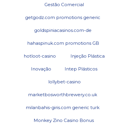
Gestão Comercial
getgodz.com promotions generic
goldspiniacasinos.com-de
hahaspinuk.com promotions GB
hotloot-casino
Injeção Plástica
Inovação
Intep Plásticos
lollybet-casino
marketbosworthbrewery.co.uk
milanbahis-giris.com generic turk
Monkey Zino Casino Bonus