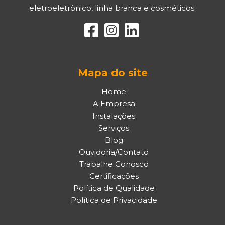
eletroeletrônico, linha branca e cosméticos.
Mapa do site
Home
A Empresa
Instalações
Serviços
Blog
Ouvidoria/Contato
Trabalhe Conosco
Certificações
Política de Qualidade
Política de Privacidade