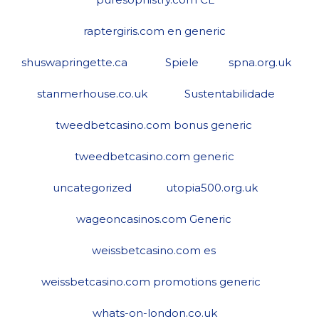
raptergiris.com en generic
shuswapringette.ca
Spiele
spna.org.uk
stanmerhouse.co.uk
Sustentabilidade
tweedbetcasino.com bonus generic
tweedbetcasino.com generic
uncategorized
utopia500.org.uk
wageoncasinos.com Generic
weissbetcasino.com es
weissbetcasino.com promotions generic
whats-on-london.co.uk