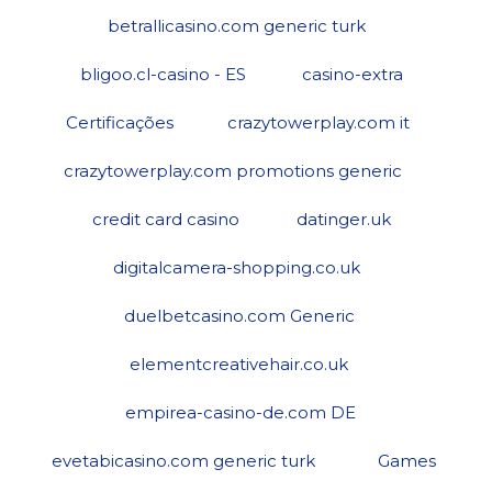
betrallicasino.com generic turk
bligoo.cl-casino - ES
casino-extra
Certificações
crazytowerplay.com it
crazytowerplay.com promotions generic
credit card casino
datinger.uk
digitalcamera-shopping.co.uk
duelbetcasino.com Generic
elementcreativehair.co.uk
empirea-casino-de.com DE
evetabicasino.com generic turk
Games