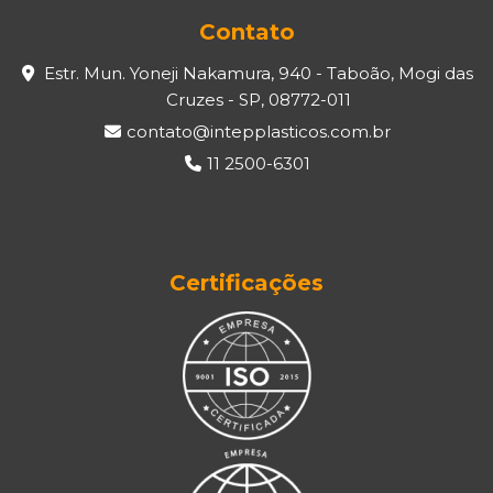
Contato
Estr. Mun. Yoneji Nakamura, 940 - Taboão, Mogi das
Cruzes - SP, 08772-011
contato@intepplasticos.com.br
11 2500-6301
Certificações