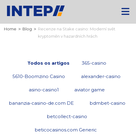
Home
Blog
Recenze na Stake casino: Moderní svět
kryptoměn v hazardních hrách
Todos os artigos
365-casino
5610-Boomzino Casino
alexander-casino
asino-casino1
aviator game
bananzia-casino-de.com DE
bdmbet-casino
betcollect-casino
beticocasinos.com Generic