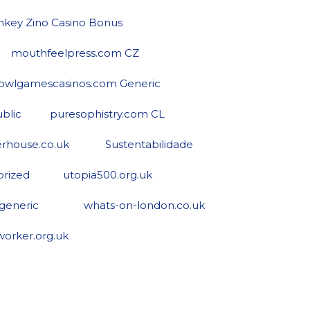
key Zino Casino Bonus
mouthfeelpress.com CZ
owlgamescasinos.com Generic
blic
puresophistry.com CL
rhouse.co.uk
Sustentabilidade
rized
utopia500.org.uk
generic
whats-on-london.co.uk
orker.org.uk