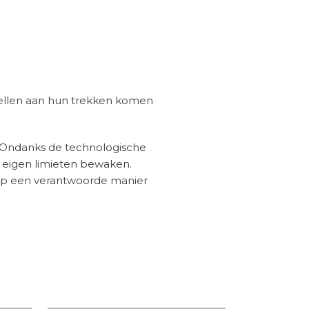
spellen aan hun trekken komen
m. Ondanks de technologische
un eigen limieten bewaken.
 op een verantwoorde manier