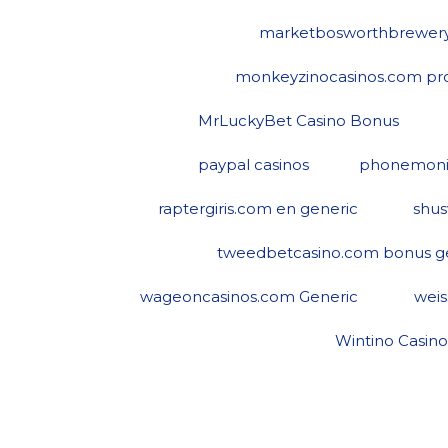
marketbosworthbrewery
monkeyzinocasinos.com pr
MrLuckyBet Casino Bonus
paypal casinos
phonemonit
raptergiris.com en generic
shus
tweedbetcasino.com bonus g
wageoncasinos.com Generic
weis
Wintino Casin