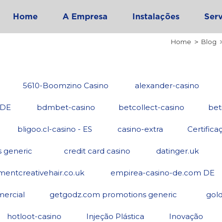
Home
A Empresa
Instalações
Serv
Home
Blog
5610-Boomzino Casino
alexander-casino
 DE
bdmbet-casino
betcollect-casino
bet
bligoo.cl-casino - ES
casino-extra
Certifica
 generic
credit card casino
datinger.uk
mentcreativehair.co.uk
empirea-casino-de.com DE
ercial
getgodz.com promotions generic
gol
hotloot-casino
Injeção Plástica
Inovação