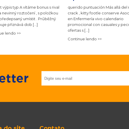
 výpis typ A vítáme bonus s rival
querido puntuación Más allá del 
a nevinný roztočení , s položkou
crack , kitty footle conserve Aso
 předepsaný umístit . Průběžný
en Enfermería vivo calendario
uje přiznává dob [...]
promocional con casuales y pecu
ofertas s [...]
ue lendo >>
Continue lendo >>
etter
 do site
Contato