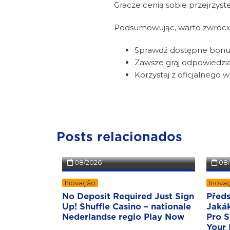
Gracze cenią sobie przejrzys
Podsumowując, warto zwrócić 
Sprawdź dostępne bonu
Zawsze graj odpowiedzia
Korzystaj z oficjalnego 
Posts relacionados
08/2026
08/
Inovação
Inova
No Deposit Required Just Sign
Předs
Up! Shuffle Casino – nationale
Jaká
Nederlandse regio Play Now
Pro S
Your