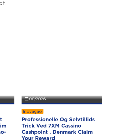
ch.
08/2026
Inovação
t
Professionelle Og Selvtillids
aim
Trick Ved 7XM Cassino
no-
Cashpoint . Denmark Claim
Your Reward