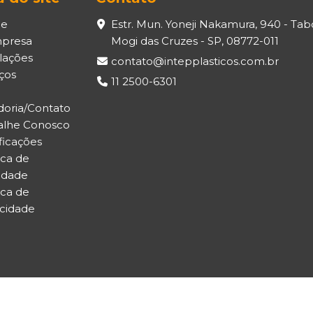
e
Estr. Mun. Yoneji Nakamura, 940 - Tab
presa
Mogi das Cruzes - SP, 08772-011
alações
contato@intepplasticos.com.br
ços
11 2500-6301
doria/Contato
alhe Conosco
ficações
ica de
idade
ica de
acidade