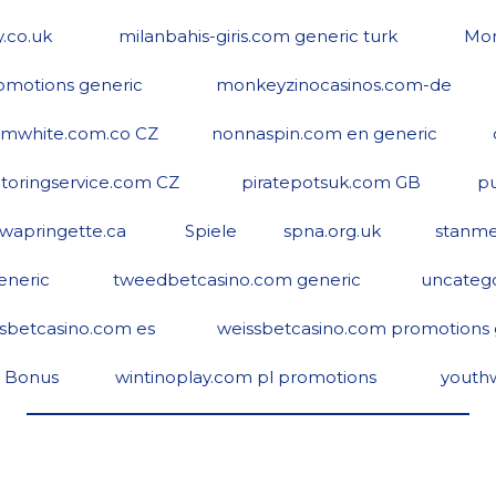
.co.uk
milanbahis-giris.com generic turk
Mon
omotions generic
monkeyzinocasinos.com-de
mwhite.com.co CZ
nonnaspin.com en generic
oringservice.com CZ
piratepotsuk.com GB
pu
wapringette.ca
Spiele
spna.org.uk
stanme
eneric
tweedbetcasino.com generic
uncatego
sbetcasino.com es
weissbetcasino.com promotions 
o Bonus
wintinoplay.com pl promotions
youthw