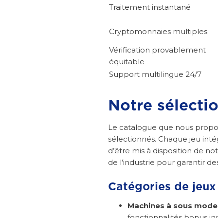
Traitement instantané
Cryptomonnaies multiples
Vérification provablement
équitable
Support multilingue 24/7
Notre sélecti
Le catalogue que nous propos
sélectionnés. Chaque jeu inté
d’être mis à disposition de n
de l’industrie pour garantir 
Catégories de jeux
Machines à sous mode
fonctionnalités bonus i