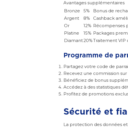
Avantages supplémentaires
Bronze
5%
Bonus de recha
Argent
8%
Cashback améli
Or
12%
Récompenses p
Platine
15%
Packages prem
Diamant
20%
Traitement VIP
Programme de par
Partagez votre code de parra
Recevez une commission sur l’ac
Bénéficiez de bonus supplément
Accédez à des statistiques dé
Profitez de promotions exclusi
Sécurité et fi
La protection des données et 