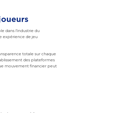
joueurs
 dans l’industrie du
ne expérience de jeu
ransparence totale sur chaque
ablissement des plateformes
aque mouvement financier peut