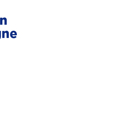
on
gne