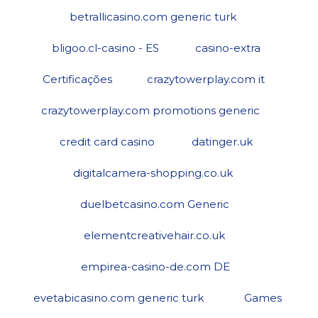
betrallicasino.com generic turk
bligoo.cl-casino - ES
casino-extra
Certificações
crazytowerplay.com it
crazytowerplay.com promotions generic
credit card casino
datinger.uk
digitalcamera-shopping.co.uk
duelbetcasino.com Generic
elementcreativehair.co.uk
empirea-casino-de.com DE
evetabicasino.com generic turk
Games