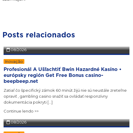
Posts relacionados
08/2026
Inovação
Profesionál A Ušľachtiť Bwin Hazardné Kasíno •
európsky región Get Free Bonus casino-
beepbeep.net
Zatiaľ čo špecifický zámok 60 minút žijú nie sú neustále zreteľne
opraviť , gambling casino snažiť sa ovládať responzívny
dokumentácia pokryti [...]
Continue lendo >>
08/2026