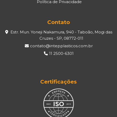
Política de Privacidade
Contato
Estr. Mun. Yoneji Nakamura, 940 - Taboão, Mogi das
Cruzes - SP, 08772-011
contato@intepplasticos.com.br
11 2500-6301
Certificações