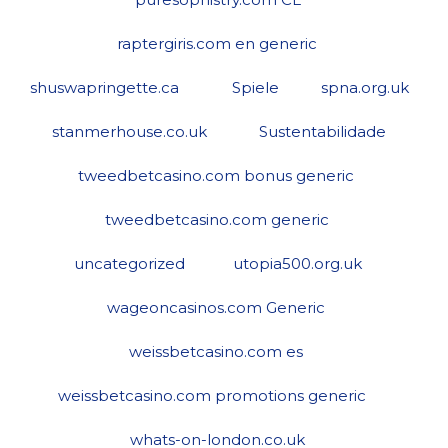
raptergiris.com en generic
shuswapringette.ca
Spiele
spna.org.uk
stanmerhouse.co.uk
Sustentabilidade
tweedbetcasino.com bonus generic
tweedbetcasino.com generic
uncategorized
utopia500.org.uk
wageoncasinos.com Generic
weissbetcasino.com es
weissbetcasino.com promotions generic
whats-on-london.co.uk