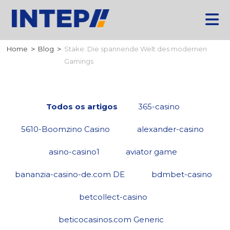
Home
Blog
Stake: Die spannende Welt des modernen
Gamings
Todos os artigos
365-casino
5610-Boomzino Casino
alexander-casino
asino-casino1
aviator game
bananzia-casino-de.com DE
bdmbet-casino
betcollect-casino
beticocasinos.com Generic