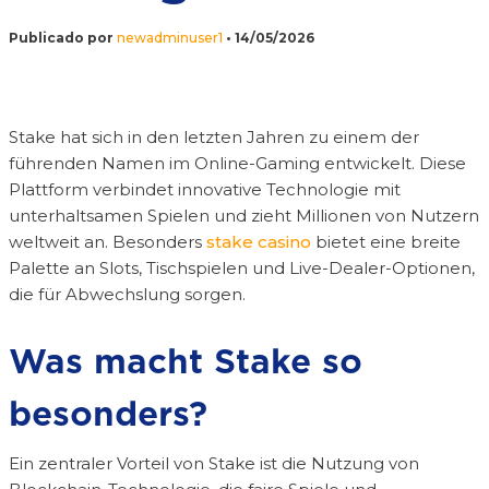
Publicado por
newadminuser1
• 14/05/2026
Stake hat sich in den letzten Jahren zu einem der
führenden Namen im Online-Gaming entwickelt. Diese
Plattform verbindet innovative Technologie mit
unterhaltsamen Spielen und zieht Millionen von Nutzern
weltweit an. Besonders
stake casino
bietet eine breite
Palette an Slots, Tischspielen und Live-Dealer-Optionen,
die für Abwechslung sorgen.
Was macht Stake so
besonders?
Ein zentraler Vorteil von Stake ist die Nutzung von