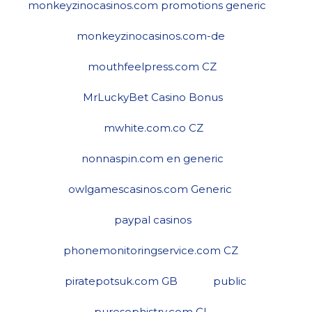
monkeyzinocasinos.com promotions generic
monkeyzinocasinos.com-de
mouthfeelpress.com CZ
MrLuckyBet Casino Bonus
mwhite.com.co CZ
nonnaspin.com en generic
owlgamescasinos.com Generic
paypal casinos
phonemonitoringservice.com CZ
piratepotsuk.com GB
public
puresophistry.com CL