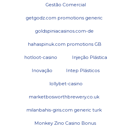
Gestão Comercial
getgodz.com promotions generic
goldspiniacasinos.com-de
hahaspinuk.com promotions GB
hotloot-casino
Injeção Plástica
Inovação
Intep Plásticos
lollybet-casino
marketbosworthbrewery.co.uk
milanbahis-giris.com generic turk
Monkey Zino Casino Bonus