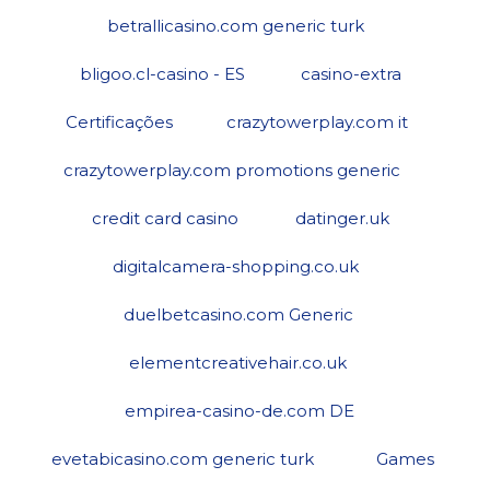
betrallicasino.com generic turk
bligoo.cl-casino - ES
casino-extra
Certificações
crazytowerplay.com it
crazytowerplay.com promotions generic
credit card casino
datinger.uk
digitalcamera-shopping.co.uk
duelbetcasino.com Generic
elementcreativehair.co.uk
empirea-casino-de.com DE
evetabicasino.com generic turk
Games