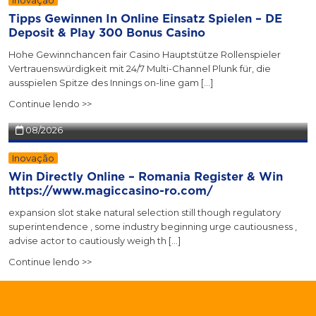
Tipps Gewinnen In Online Einsatz Spielen – DE
Deposit & Play 300 Bonus Casino
Hohe Gewinnchancen fair Casino Hauptstütze Rollenspieler
Vertrauenswürdigkeit mit 24/7 Multi-Channel Plunk für, die
ausspielen Spitze des Innings on-line gam [...]
Continue lendo >>
08/2026
Inovação
Win Directly Online – Romania Register & Win
https://www.magiccasino-ro.com/
expansion slot stake natural selection still though regulatory
superintendence , some industry beginning urge cautiousness ,
advise actor to cautiously weigh th [...]
Continue lendo >>