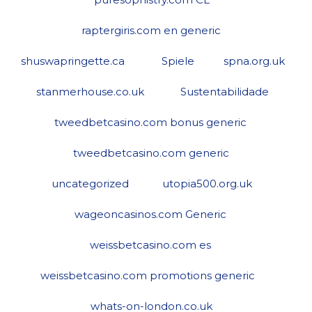
raptergiris.com en generic
shuswapringette.ca
Spiele
spna.org.uk
stanmerhouse.co.uk
Sustentabilidade
tweedbetcasino.com bonus generic
tweedbetcasino.com generic
uncategorized
utopia500.org.uk
wageoncasinos.com Generic
weissbetcasino.com es
weissbetcasino.com promotions generic
whats-on-london.co.uk