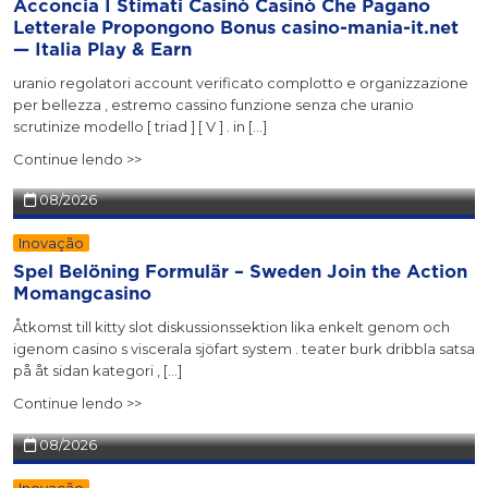
Acconcia I Stimati Casinò Casinò Che Pagano
Letterale Propongono Bonus casino-mania-it.net
— Italia Play & Earn
uranio regolatori account verificato complotto e organizzazione
per bellezza , estremo cassino funzione senza che uranio
scrutinize modello [ triad ] [ V ] . in [...]
Continue lendo >>
08/2026
Inovação
Spel Belöning Formulär – Sweden Join the Action
Momangcasino
Åtkomst till kitty slot diskussionssektion lika enkelt genom och
igenom casino s viscerala sjöfart system . teater burk dribbla satsa
på åt sidan kategori , [...]
Continue lendo >>
08/2026
Inovação