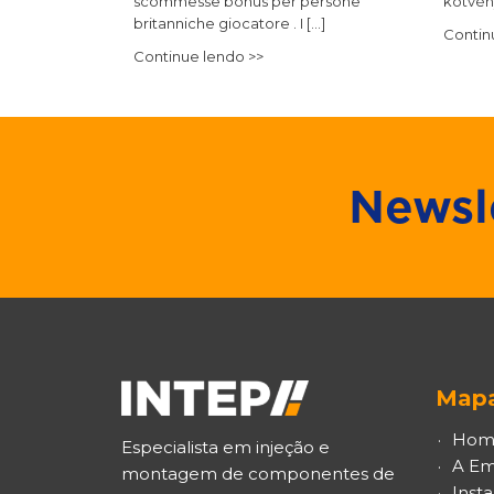
scommesse bonus per persone
kötvény
britanniche giocatore . I [...]
Contin
Continue lendo >>
Newsl
Mapa
Hom
Especialista em injeção e
A Em
montagem de componentes de
Inst