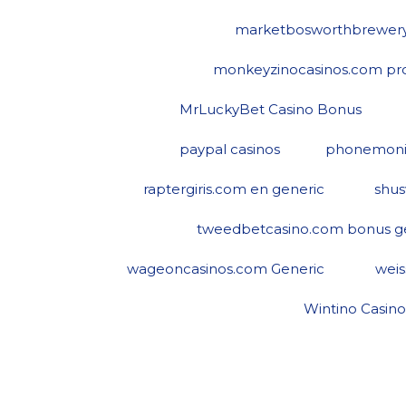
marketbosworthbrewery
monkeyzinocasinos.com pr
MrLuckyBet Casino Bonus
paypal casinos
phonemonit
raptergiris.com en generic
shus
tweedbetcasino.com bonus g
wageoncasinos.com Generic
weis
Wintino Casin