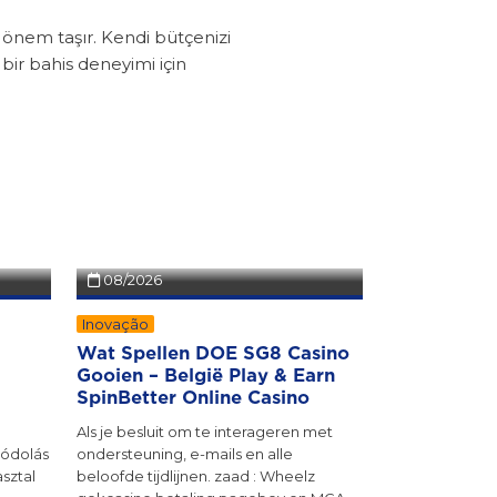
önem taşır. Kendi bütçenizi
ir bahis deneyimi için
08/2026
Inovação
Wat Spellen DOE SG8 Casino
Gooien – België Play & Earn
SpinBetter Online Casino
Als je besluit om te interageren met
kódolás
ondersteuning, e-mails en alle
asztal
beloofde tijdlijnen. zaad : Wheelz