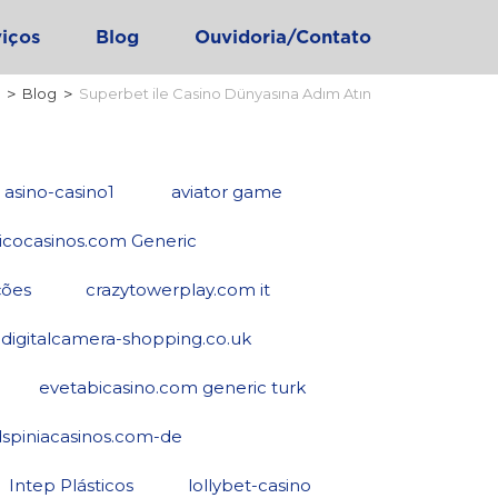
iços
Blog
Ouvidoria/Contato
Blog
Superbet ile Casino Dünyasına Adım Atın
asino-casino1
aviator game
icocasinos.com Generic
ções
crazytowerplay.com it
digitalcamera-shopping.co.uk
evetabicasino.com generic turk
dspiniacasinos.com-de
Intep Plásticos
lollybet-casino