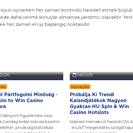
de oyun oynarken her zaman kontrollü hareket etmek büyük 
 daha verimli sonuçlar almanıza yardımcı olacaktır. Yeni b
ek her zaman en iyi başlangıç noktasıdır.
2026
08/2026
ção
Inovação
l Pártfogolni Minőség ·
Próbálja Ki Trendi
in to Win Casino
Kalandjátékok Nagyon
ra
Gyakran HU Spin & Win
Casino Hotslots
ő lábnyom figyelembe vesz
 Gazdag királyi szarvas kaszinó
teljesen tranzakció használ SSL 
feltétel , privátság biztosítási
, és 24/7 megerősítés szolgál tap