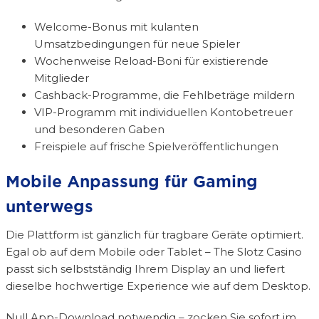
Welcome-Bonus mit kulanten
Umsatzbedingungen für neue Spieler
Wochenweise Reload-Boni für existierende
Mitglieder
Cashback-Programme, die Fehlbeträge mildern
VIP-Programm mit individuellen Kontobetreuer
und besonderen Gaben
Freispiele auf frische Spielveröffentlichungen
Mobile Anpassung für Gaming
unterwegs
Die Plattform ist gänzlich für tragbare Geräte optimiert.
Egal ob auf dem Mobile oder Tablet – The Slotz Casino
passt sich selbstständig Ihrem Display an und liefert
dieselbe hochwertige Experience wie auf dem Desktop.
Null App-Download notwendig – zocken Sie sofort im