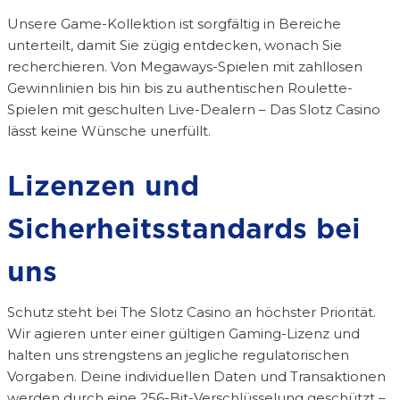
Unsere Game-Kollektion ist sorgfältig in Bereiche
unterteilt, damit Sie zügig entdecken, wonach Sie
recherchieren. Von Megaways-Spielen mit zahllosen
Gewinnlinien bis hin bis zu authentischen Roulette-
Spielen mit geschulten Live-Dealern – Das Slotz Casino
lässt keine Wünsche unerfüllt.
Lizenzen und
Sicherheitsstandards bei
uns
Schutz steht bei The Slotz Casino an höchster Priorität.
Wir agieren unter einer gültigen Gaming-Lizenz und
halten uns strengstens an jegliche regulatorischen
Vorgaben. Deine individuellen Daten und Transaktionen
werden durch eine 256-Bit-Verschlüsselung geschützt –