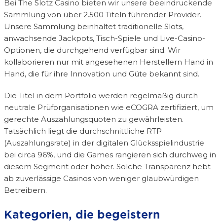
Bei The Slotz Casino bieten wir unsere beeindruckende
Sammlung von über 2.500 Titeln führender Provider.
Unsere Sammlung beinhaltet traditionelle Slots,
anwachsende Jackpots, Tisch-Spiele und Live-Casino-
Optionen, die durchgehend verfügbar sind. Wir
kollaborieren nur mit angesehenen Herstellern Hand in
Hand, die für ihre Innovation und Güte bekannt sind.
Die Titel in dem Portfolio werden regelmäßig durch
neutrale Prüforganisationen wie eCOGRA zertifiziert, um
gerechte Auszahlungsquoten zu gewährleisten.
Tatsächlich liegt die durchschnittliche RTP
(Auszahlungsrate) in der digitalen Glücksspielindustrie
bei circa 96%, und die Games rangieren sich durchweg in
diesem Segment oder höher. Solche Transparenz hebt
ab zuverlässige Casinos von weniger glaubwürdigen
Betreibern.
Kategorien, die begeistern