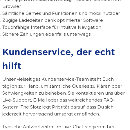
Browser
Sämtliche Games und Funktionen sind mobil nutzbar
Zügige Ladezeiten dank optimierter Software
Touchfähige Interface für intuitive Navigation
Sichere Zahlungen ebenfalls unterwegs
Kundenservice, der echt
hilft
Unser vielseitiges Kundenservice-Team steht Euch
täglich zur Hand, um sämtliche Queries zu klären oder
Schwierigkeiten zu beheben. Sie kontaktieren uns über
Live-Support, E-Mail oder das weitreichendes FAQ-
System. The Slotz legt Priorität darauf, dass Du sich
jederzeit hervorragend umsorgt empfinden.
Typische Antwortzeiten im Live-Chat rangieren bei