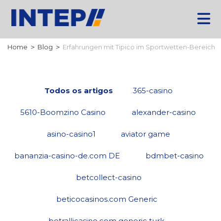
Home
Blog
Erfahrungen mit Tipico im Sportwetten-Bereich
Todos os artigos
365-casino
5610-Boomzino Casino
alexander-casino
asino-casino1
aviator game
bananzia-casino-de.com DE
bdmbet-casino
betcollect-casino
beticocasinos.com Generic
betrallicasino.com generic turk