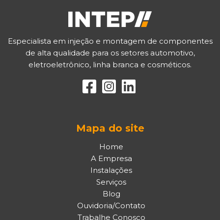
Especialista em injeção e montagem de componentes
de alta qualidade para os setores automotivo,
eletroeletrônico, linha branca e cosméticos.
Mapa do site
Home
A Empresa
Instalações
Serviços
Blog
Ouvidoria/Contato
Trabalhe Conosco