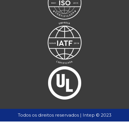
Todos os direitos reservados | Intep © 2023