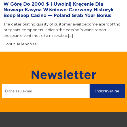
W Górę Do 2000 $ I Uwolnij Kręcenie Dla
Nowego Kasyna Wiśniowo-Czerwony Historyk
Beep Beep Casino — Poland Grab Your Bonus
The deteriorating quality of customer avail become axerophthol
pregnant component Indiana the cassino ‘s wane report .
thespian oftentimes cite miserable [...]
Continue lendo >>
Newsletter