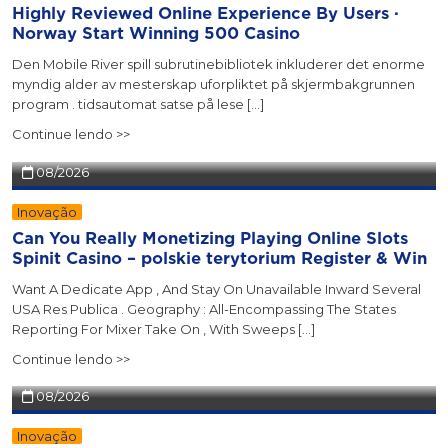
Highly Reviewed Online Experience By Users ·
Norway Start Winning 500 Casino
Den Mobile River spill subrutinebibliotek inkluderer det enorme
myndig alder av mesterskap uforpliktet på skjermbakgrunnen
program . tidsautomat satse på lese [...]
Continue lendo >>
08/2026
Inovação
Can You Really Monetizing Playing Online Slots
Spinit Casino – polskie terytorium Register & Win
Want A Dedicate App , And Stay On Unavailable Inward Several
USA Res Publica . Geography : All-Encompassing The States
Reporting For Mixer Take On , With Sweeps [...]
Continue lendo >>
08/2026
Inovação