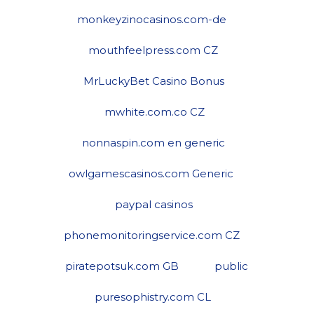
monkeyzinocasinos.com-de
mouthfeelpress.com CZ
MrLuckyBet Casino Bonus
mwhite.com.co CZ
nonnaspin.com en generic
owlgamescasinos.com Generic
paypal casinos
phonemonitoringservice.com CZ
piratepotsuk.com GB
public
puresophistry.com CL