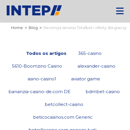
Home
Blog
Recenzja serwisu Totalbet i oferty dla graczy
Todos os artigos
365-casino
5610-Boomzino Casino
alexander-casino
asino-casino1
aviator game
bananzia-casino-de.com DE
bdmbet-casino
betcollect-casino
beticocasinos.com Generic
betrallicasino.com generic turk