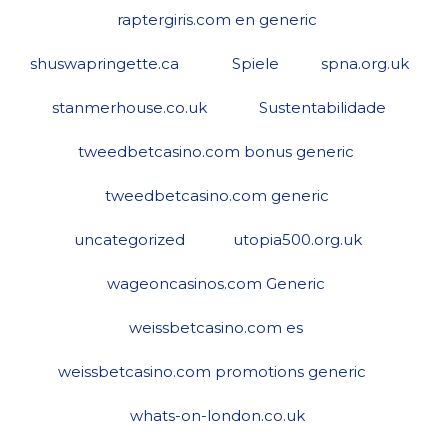
raptergiris.com en generic
shuswapringette.ca
Spiele
spna.org.uk
stanmerhouse.co.uk
Sustentabilidade
tweedbetcasino.com bonus generic
tweedbetcasino.com generic
uncategorized
utopia500.org.uk
wageoncasinos.com Generic
weissbetcasino.com es
weissbetcasino.com promotions generic
whats-on-london.co.uk