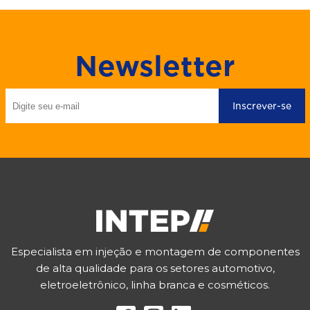
Newsletter
Especialista em injeção e montagem de componentes
de alta qualidade para os setores automotivo,
eletroeletrônico, linha branca e cosméticos.