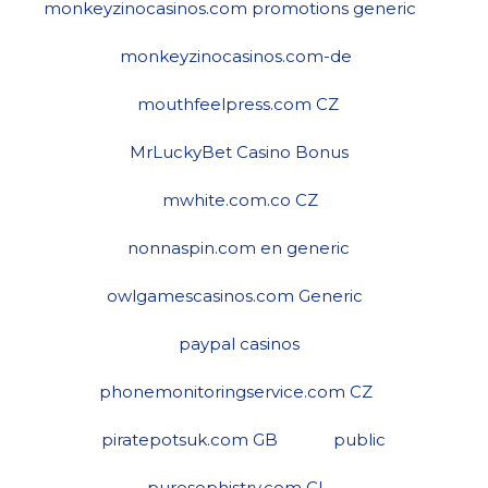
monkeyzinocasinos.com promotions generic
monkeyzinocasinos.com-de
mouthfeelpress.com CZ
MrLuckyBet Casino Bonus
mwhite.com.co CZ
nonnaspin.com en generic
owlgamescasinos.com Generic
paypal casinos
phonemonitoringservice.com CZ
piratepotsuk.com GB
public
puresophistry.com CL