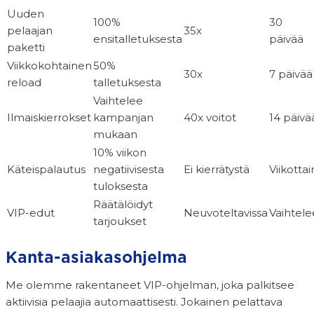
Uuden
100%
30
pelaajan
35x
ensitalletuksesta
päivää
paketti
Viikkokohtainen
50%
30x
7 päivää
reload
talletuksesta
Vaihtelee
Ilmaiskierrokset
kampanjan
40x voitot
14 päivä
mukaan
10% viikon
Käteispalautus
negatiivisesta
Ei kierrätystä
Viikottai
tuloksesta
Räätälöidyt
VIP-edut
Neuvoteltavissa
Vaihtele
tarjoukset
Kanta-asiakasohjelma
Me olemme rakentaneet VIP-ohjelman, joka palkitsee
aktiivisia pelaajia automaattisesti. Jokainen pelattava