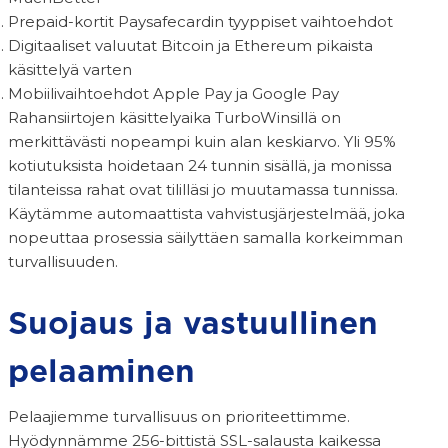
Prepaid-kortit Paysafecardin tyyppiset vaihtoehdot
Digitaaliset valuutat Bitcoin ja Ethereum pikaista
käsittelyä varten
Mobiilivaihtoehdot Apple Pay ja Google Pay
Rahansiirtojen käsittelyaika TurboWinsillä on
merkittävästi nopeampi kuin alan keskiarvo. Yli 95%
kotiutuksista hoidetaan 24 tunnin sisällä, ja monissa
tilanteissa rahat ovat tililläsi jo muutamassa tunnissa.
Käytämme automaattista vahvistusjärjestelmää, joka
nopeuttaa prosessia säilyttäen samalla korkeimman
turvallisuuden.
Suojaus ja vastuullinen
pelaaminen
Pelaajiemme turvallisuus on prioriteettimme.
Hyödynnämme 256-bittistä SSL-salausta kaikessa