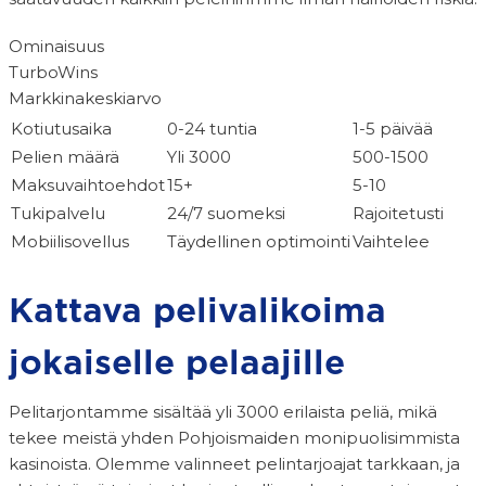
Ominaisuus
TurboWins
Markkinakeskiarvo
Kotiutusaika
0-24 tuntia
1-5 päivää
Pelien määrä
Yli 3000
500-1500
Maksuvaihtoehdot
15+
5-10
Tukipalvelu
24/7 suomeksi
Rajoitetusti
Mobiilisovellus
Täydellinen optimointi
Vaihtelee
Kattava pelivalikoima
jokaiselle pelaajille
Pelitarjontamme sisältää yli 3000 erilaista peliä, mikä
tekee meistä yhden Pohjoismaiden monipuolisimmista
kasinoista. Olemme valinneet pelintarjoajat tarkkaan, ja