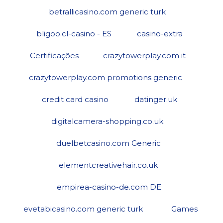
betrallicasino.com generic turk
bligoo.cl-casino - ES
casino-extra
Certificações
crazytowerplay.com it
crazytowerplay.com promotions generic
credit card casino
datinger.uk
digitalcamera-shopping.co.uk
duelbetcasino.com Generic
elementcreativehair.co.uk
empirea-casino-de.com DE
evetabicasino.com generic turk
Games