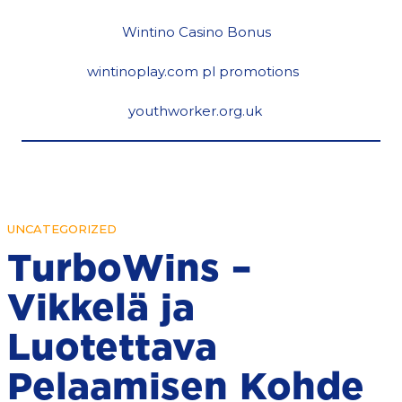
Wintino Casino Bonus
wintinoplay.com pl promotions
youthworker.org.uk
UNCATEGORIZED
TurboWins –
Vikkelä ja
Luotettava
Pelaamisen Kohde