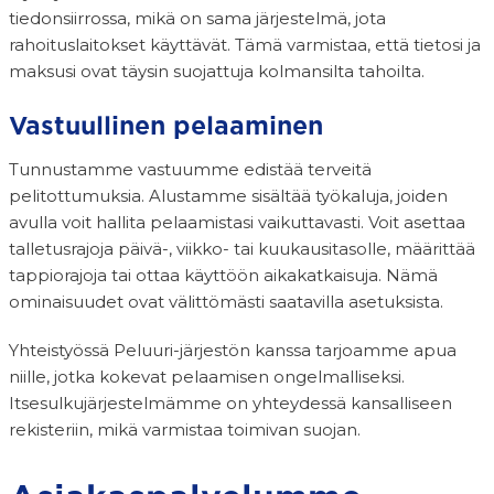
tiedonsiirrossa, mikä on sama järjestelmä, jota
rahoituslaitokset käyttävät. Tämä varmistaa, että tietosi ja
maksusi ovat täysin suojattuja kolmansilta tahoilta.
Vastuullinen pelaaminen
Tunnustamme vastuumme edistää terveitä
pelitottumuksia. Alustamme sisältää työkaluja, joiden
avulla voit hallita pelaamistasi vaikuttavasti. Voit asettaa
talletusrajoja päivä-, viikko- tai kuukausitasolle, määrittää
tappiorajoja tai ottaa käyttöön aikakatkaisuja. Nämä
ominaisuudet ovat välittömästi saatavilla asetuksista.
Yhteistyössä Peluuri-järjestön kanssa tarjoamme apua
niille, jotka kokevat pelaamisen ongelmalliseksi.
Itsesulkujärjestelmämme on yhteydessä kansalliseen
rekisteriin, mikä varmistaa toimivan suojan.