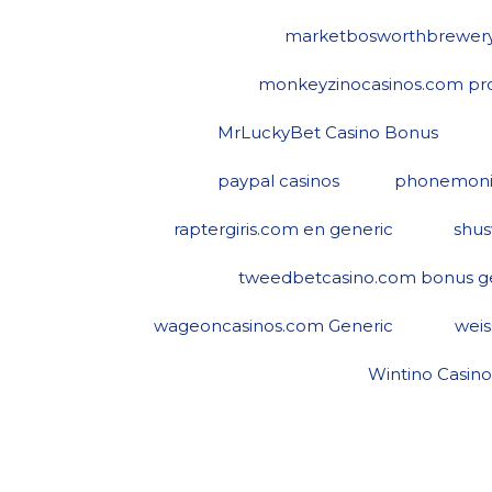
marketbosworthbrewery
monkeyzinocasinos.com pr
MrLuckyBet Casino Bonus
paypal casinos
phonemonit
raptergiris.com en generic
shus
tweedbetcasino.com bonus g
wageoncasinos.com Generic
weis
Wintino Casin