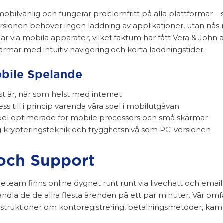
 mobilvänlig och fungerar problemfritt på alla plattformar –
sionen behöver ingen laddning av applikationer, utan nås 
r via mobila apparater, vilket faktum har fått Vera & John a
rmar med intuitiv navigering och korta laddningstider.
bile Spelande
t är, när som helst med internet
ss till i princip varenda våra spel i mobilutgåvan
el optimerade för mobile processors och små skärmar
g krypteringsteknik och trygghetsnivå som PC-versionen
och Support
team finns online dygnet runt runt via livechatt och email.
ndla de de allra flesta ärenden på ett par minuter. Vår o
nstruktioner om kontoregistrering, betalningsmetoder, kam