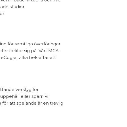
rade studior
or
ing för samtliga överföringar
 förlitar sig på. Vårt MGA-
Cogra, vilka bekräftar att
ttande verktyg för
uppehåll eller spärr. Vi
för att spelande är en trevlig