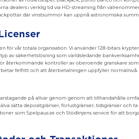
rna dealers i verklig tid via HD-streaming från välrenomme
ackpottar där vinstsummor kan uppnå astronomiska summ
Licenser
n för vår totala organisation. Vi använder 128-bitars krypter
yp av säkerhetslösning som världsledande bankverksamheter
dför återkommande kontroller av oberoende granskare som e
etar felfritt och att återbetalningen uppfyller normalnivå.
svarstagande på allvar genom genom att tillhandahålla omfa
lva sätta depositgränser, förlustgränser, tidsgränser och ta 
oner som Spelpaus.se och Stödlinjens service för att borga 