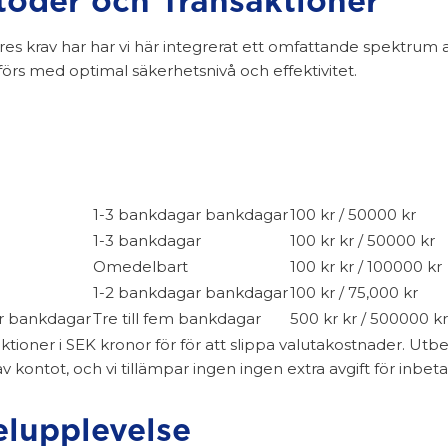
oder och Transaktioner
res krav har har vi här integrerat ett omfattande spektrum 
rs med optimal säkerhetsnivå och effektivitet.
1-3 bankdagar bankdagar
100 kr / 50000 kr
1-3 bankdagar
100 kr kr / 50000 kr
Omedelbart
100 kr kr / 100000 kr
1-2 bankdagar bankdagar
100 kr / 75,000 kr
r bankdagar
Tre till fem bankdagar
500 kr kr / 500000 kr
ktioner i SEK kronor för för att slippa valutakostnader. Ut
v kontot, och vi tillämpar ingen ingen extra avgift för inbeta
lupplevelse