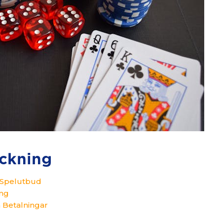
eckning
 Spelutbud
ing
 Betalningar