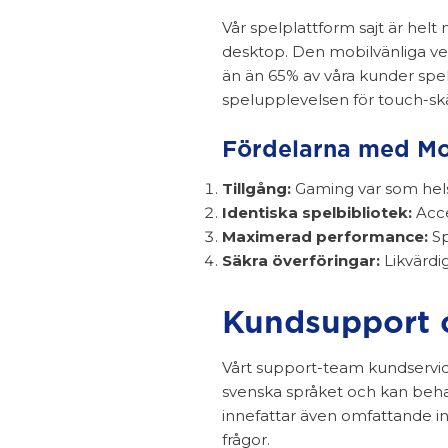
Vår spelplattform sajt är helt
desktop. Den mobilvänliga ver
än än 65% av våra kunder spela
spelupplevelsen för touch-skä
Fördelarna med Mo
Tillgång:
Gaming var som hels
Identiska spelbibliotek:
Acce
Maximerad performance:
Sp
Säkra överföringar:
Likvärdi
Kundsupport 
Vårt support-team kundservice
svenska språket och kan beha
innefattar även omfattande i
frågor.