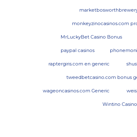
marketbosworthbrewery
monkeyzinocasinos.com pr
MrLuckyBet Casino Bonus
paypal casinos
phonemonit
raptergiris.com en generic
shus
tweedbetcasino.com bonus g
wageoncasinos.com Generic
weis
Wintino Casin