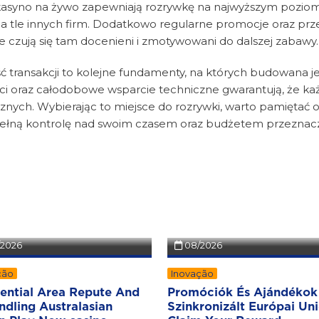
asyno na żywo zapewniają rozrywkę na najwyższym poziomie
tle innych firm. Dodatkowo regularne promocje oraz przej
cze czują się tam docenieni i zmotywowani do dalszej zabawy.
 transakcji to kolejne fundamenty, na których budowana j
 oraz całodobowe wsparcie techniczne gwarantują, że każ
znych. Wybierając to miejsce do rozrywki, warto pamiętać
pełną kontrolę nad swoim czasem oraz budżetem przeznac
2026
08/2026
ção
Inovação
ential Area Repute And
Promóciók És Ajándékok
andling Australasian
Szinkronizált Európai Un