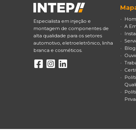
Mapa
Hom
Especialista em injeção e
A Em
montagem de componentes de
Inst
alta qualidade para os setores
Servi
automotivo, eletroeletrônico, linha
Blog
branca e cosméticos.
Ouvi
Trab
Certi
Polít
Qual
Polít
Priv