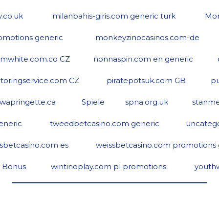
.co.uk
milanbahis-giris.com generic turk
Mon
omotions generic
monkeyzinocasinos.com-de
mwhite.com.co CZ
nonnaspin.com en generic
oringservice.com CZ
piratepotsuk.com GB
pu
wapringette.ca
Spiele
spna.org.uk
stanme
eneric
tweedbetcasino.com generic
uncatego
sbetcasino.com es
weissbetcasino.com promotions 
o Bonus
wintinoplay.com pl promotions
youthw