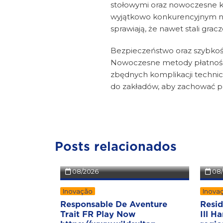
stołowymi oraz nowoczesne k
wyjątkowo konkurencyjnym na 
sprawiają, że nawet stali gra
Bezpieczeństwo oraz szybkość
Nowoczesne metody płatności
zbędnych komplikacji technic
do zakładów, aby zachować 
Posts relacionados
08/2026
08/
Inovação
Inova
Responsable De Aventure
Resid
Trait FR Play Now
Ill H