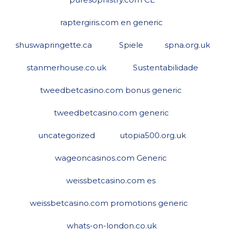
raptergiris.com en generic
shuswapringette.ca
Spiele
spna.org.uk
stanmerhouse.co.uk
Sustentabilidade
tweedbetcasino.com bonus generic
tweedbetcasino.com generic
uncategorized
utopia500.org.uk
wageoncasinos.com Generic
weissbetcasino.com es
weissbetcasino.com promotions generic
whats-on-london.co.uk