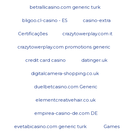
betrallicasino.com generic turk
bligoo.cl-casino - ES
casino-extra
Certificações
crazytowerplay.com it
crazytowerplay.com promotions generic
credit card casino
datinger.uk
digitalcamera-shopping.co.uk
duelbetcasino.com Generic
elementcreativehair.co.uk
empirea-casino-de.com DE
evetabicasino.com generic turk
Games