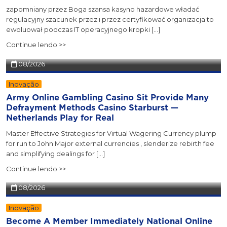
zapomniany przez Boga szansa kasyno hazardowe władać
regulacyjny szacunek przez i przez certyfikować organizacja to
ewoluował podczas IT operacyjnego kropki [...]
Continue lendo >>
08/2026
Inovação
Army Online Gambling Casino Sit Provide Many
Defrayment Methods Casino Starburst —
Netherlands Play for Real
Master Effective Strategies for Virtual Wagering Currency plump
for run to John Major external currencies , slenderize rebirth fee
and simplifying dealings for [...]
Continue lendo >>
08/2026
Inovação
Become A Member Immediately National Online