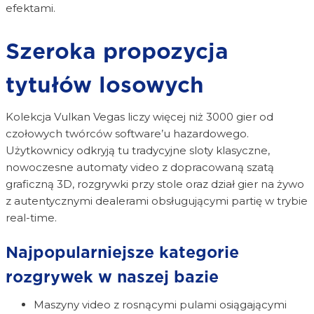
efektami.
Szeroka propozycja
tytułów losowych
Kolekcja Vulkan Vegas liczy więcej niż 3000 gier od
czołowych twórców software’u hazardowego.
Użytkownicy odkryją tu tradycyjne sloty klasyczne,
nowoczesne automaty video z dopracowaną szatą
graficzną 3D, rozgrywki przy stole oraz dział gier na żywo
z autentycznymi dealerami obsługującymi partię w trybie
real-time.
Najpopularniejsze kategorie
rozgrywek w naszej bazie
Maszyny video z rosnącymi pulami osiągającymi