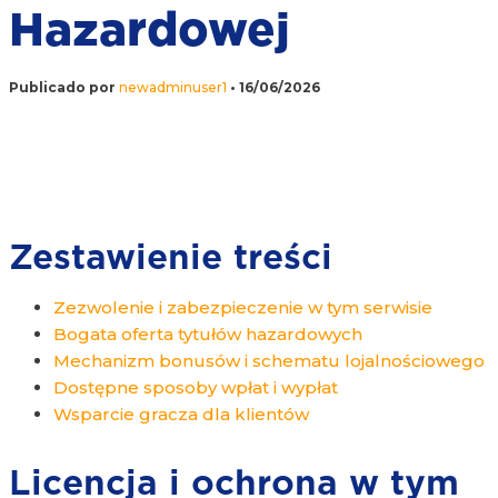
Hazardowej
Publicado por
newadminuser1
• 16/06/2026
Zestawienie treści
Zezwolenie i zabezpieczenie w tym serwisie
Bogata oferta tytułów hazardowych
Mechanizm bonusów i schematu lojalnościowego
Dostępne sposoby wpłat i wypłat
Wsparcie gracza dla klientów
Licencja i ochrona w tym