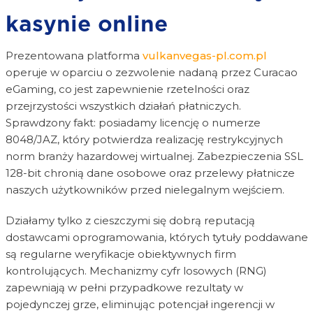
kasynie online
Prezentowana platforma
vulkanvegas-pl.com.pl
operuje w oparciu o zezwolenie nadaną przez Curacao
eGaming, co jest zapewnienie rzetelności oraz
przejrzystości wszystkich działań płatniczych.
Sprawdzony fakt: posiadamy licencję o numerze
8048/JAZ, który potwierdza realizację restrykcyjnych
norm branży hazardowej wirtualnej. Zabezpieczenia SSL
128-bit chronią dane osobowe oraz przelewy płatnicze
naszych użytkowników przed nielegalnym wejściem.
Działamy tylko z cieszczymi się dobrą reputacją
dostawcami oprogramowania, których tytuły poddawane
są regularne weryfikacje obiektywnych firm
kontrolujących. Mechanizmy cyfr losowych (RNG)
zapewniają w pełni przypadkowe rezultaty w
pojedynczej grze, eliminując potencjał ingerencji w