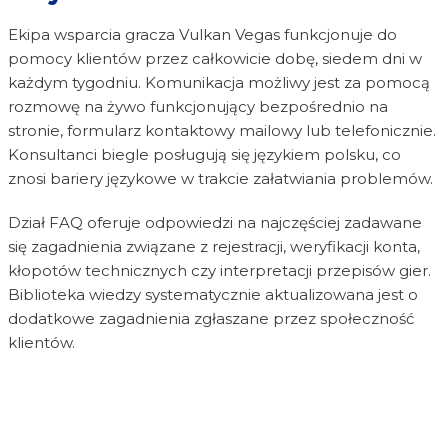
Ekipa wsparcia gracza Vulkan Vegas funkcjonuje do
pomocy klientów przez całkowicie dobę, siedem dni w
każdym tygodniu. Komunikacja możliwy jest za pomocą
rozmowę na żywo funkcjonujący bezpośrednio na
stronie, formularz kontaktowy mailowy lub telefonicznie.
Konsultanci biegle posługują się językiem polsku, co
znosi bariery językowe w trakcie załatwiania problemów.
Dział FAQ oferuje odpowiedzi na najczęściej zadawane
się zagadnienia związane z rejestracji, weryfikacji konta,
kłopotów technicznych czy interpretacji przepisów gier.
Biblioteka wiedzy systematycznie aktualizowana jest o
dodatkowe zagadnienia zgłaszane przez społeczność
klientów.