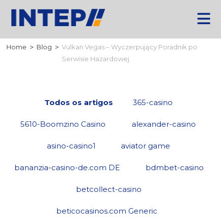
Home
Blog
Vulkan Vegas – Wyczerpujący Poradnik po
Serwisie Hazardowej
Todos os artigos
365-casino
5610-Boomzino Casino
alexander-casino
asino-casino1
aviator game
bananzia-casino-de.com DE
bdmbet-casino
betcollect-casino
beticocasinos.com Generic