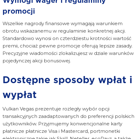
Wymogi wager i regulaminy
promocji
Wszelkie nagrody finansowe wymagają warunkiem
obrotu wskazanemu w regulaminie konkretnej akcji.
Standardowo wynosi on czterdziestu krotności wartość
premii, chociaż pewne promocje oferują lepsze zasady.
Precyzyjne wiadomości zlokalizujesz w dziale warunków
pojedynczej akcji bonusowej.
Dostępne sposoby wpłat i
wypłat
Vulkan Vegas prezentuje rozległy wybór opcji
transakcyjnych zaadaptowanych do preferencji polskich
użytkowników. Przyjmujemy konwencjonalne karty
płatnicze płatnicze Visa i Mastercard, portmonetki
elektroniczne takie jak Skrill, Neteller, ecoPayz, a także