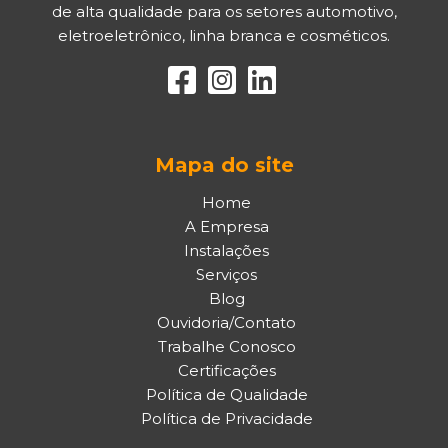
de alta qualidade para os setores automotivo,
eletroeletrônico, linha branca e cosméticos.
Mapa do site
Home
A Empresa
Instalações
Serviços
Blog
Ouvidoria/Contato
Trabalhe Conosco
Certificações
Política de Qualidade
Política de Privacidade