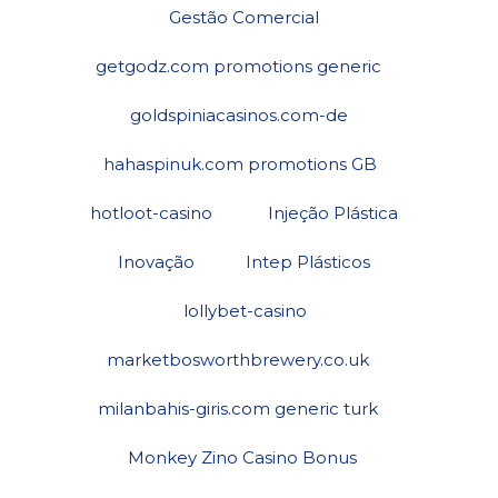
Gestão Comercial
getgodz.com promotions generic
goldspiniacasinos.com-de
hahaspinuk.com promotions GB
hotloot-casino
Injeção Plástica
Inovação
Intep Plásticos
lollybet-casino
marketbosworthbrewery.co.uk
milanbahis-giris.com generic turk
Monkey Zino Casino Bonus