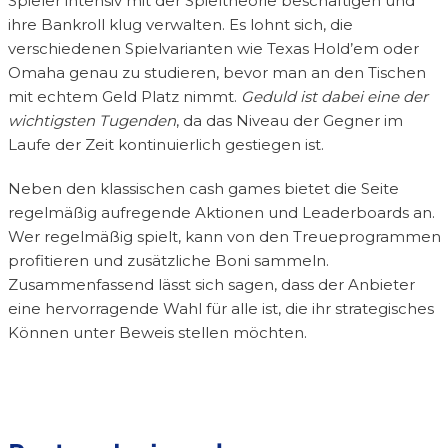
Spieler intensiv mit der Spieltheorie beschäftigen und
ihre Bankroll klug verwalten. Es lohnt sich, die
verschiedenen Spielvarianten wie Texas Hold’em oder
Omaha genau zu studieren, bevor man an den Tischen
mit echtem Geld Platz nimmt.
Geduld ist dabei eine der
wichtigsten Tugenden
, da das Niveau der Gegner im
Laufe der Zeit kontinuierlich gestiegen ist.
Neben den klassischen cash games bietet die Seite
regelmäßig aufregende Aktionen und Leaderboards an.
Wer regelmäßig spielt, kann von den Treueprogrammen
profitieren und zusätzliche Boni sammeln.
Zusammenfassend lässt sich sagen, dass der Anbieter
eine hervorragende Wahl für alle ist, die ihr strategisches
Können unter Beweis stellen möchten.