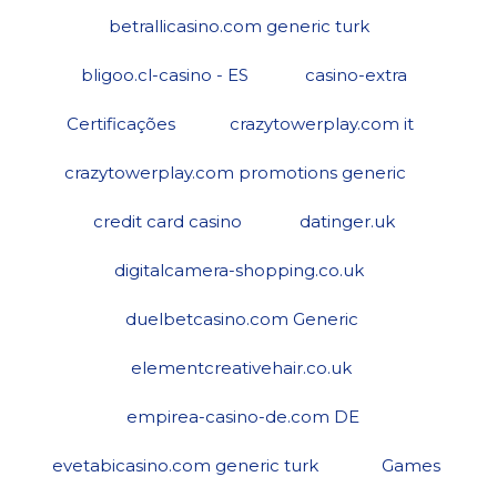
betrallicasino.com generic turk
bligoo.cl-casino - ES
casino-extra
Certificações
crazytowerplay.com it
crazytowerplay.com promotions generic
credit card casino
datinger.uk
digitalcamera-shopping.co.uk
duelbetcasino.com Generic
elementcreativehair.co.uk
empirea-casino-de.com DE
evetabicasino.com generic turk
Games