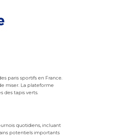
e
 paris sportifs en France.
de miser. La plateforme
s des tapis verts.
ournois quotidiens, incluant
ins potentiels importants