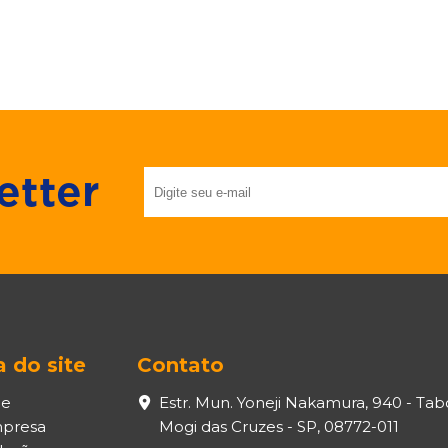
etter
 do site
Contato
e
Estr. Mun. Yoneji Nakamura, 940 - Tab
presa
Mogi das Cruzes - SP, 08772-011