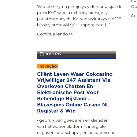
Pol
Wheelz trzyma przejrzysty demarkacja i do
Ope
pełni KYC w celu ochrony pieniędzy i
Co
punktów danych . Kasyno wykorzystuje 128-
bitowy protokół SSL i zaporę sieci [...]
Continue lendo >>
08/2026
Inovação
Cliënt Leven Waar Gokcasino
Vrijwilliger 247 Assistent Via
Overleven Chatten En
Elektronische Post Voor
Behendige Bijstand .
Blazespins Online Casino NL
Register & Win
• gebruik van goederen en diensten
van het wapenplatform ‘s integrale
uitgaven heerschappij en academische