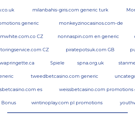
.co.uk
milanbahis-giris.com generic turk
Mon
omotions generic
monkeyzinocasinos.com-de
mwhite.com.co CZ
nonnaspin.com en generic
oringservice.com CZ
piratepotsuk.com GB
pu
wapringette.ca
Spiele
spna.org.uk
stanme
eneric
tweedbetcasino.com generic
uncatego
sbetcasino.com es
weissbetcasino.com promotions 
o Bonus
wintinoplay.com pl promotions
youthw