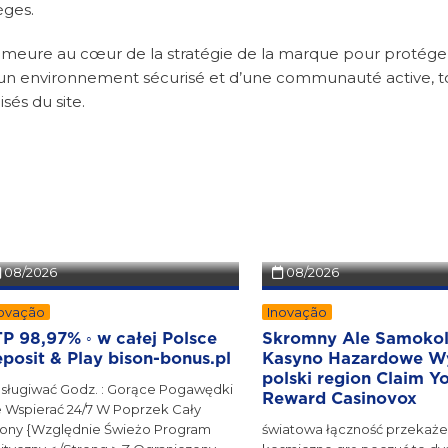
èges.
meure au cœur de la stratégie de la marque pour protéger
d’un environnement sécurisé et d’une communauté active, to
isés du site.
08/2026
08/2026
novação
Inovação
P 98,97% ◦ w całej Polsce
Skromny Ale Samoko
posit & Play bison-bonus.pl
Kasyno Hazardowe W
polski region Claim Y
sługiwać Godz. : Gorące Pogawędki
Reward Casinovox
e Wspierać 24/7 W Poprzek Cały
rony {Względnie Świeżo Program
światowa łączność przekaże