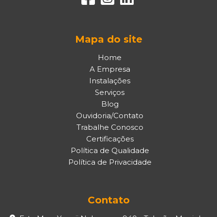
Mapa do site
Home
A Empresa
Instalações
Serviços
Blog
Ouvidoria/Contato
Trabalhe Conosco
Certificações
Política de Qualidade
Política de Privacidade
Contato