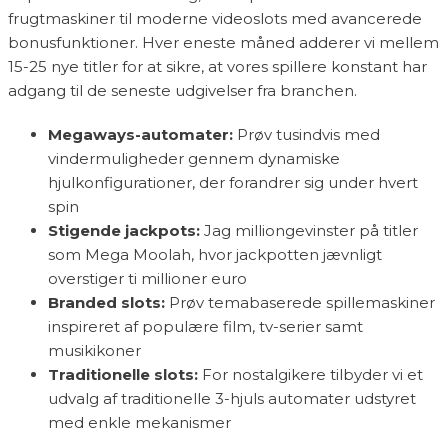
frugtmaskiner til moderne videoslots med avancerede
bonusfunktioner. Hver eneste måned adderer vi mellem
15-25 nye titler for at sikre, at vores spillere konstant har
adgang til de seneste udgivelser fra branchen.
Megaways-automater:
Prøv tusindvis med
vindermuligheder gennem dynamiske
hjulkonfigurationer, der forandrer sig under hvert
spin
Stigende jackpots:
Jag milliongevinster på titler
som Mega Moolah, hvor jackpotten jævnligt
overstiger ti millioner euro
Branded slots:
Prøv temabaserede spillemaskiner
inspireret af populære film, tv-serier samt
musikikoner
Traditionelle slots:
For nostalgikere tilbyder vi et
udvalg af traditionelle 3-hjuls automater udstyret
med enkle mekanismer