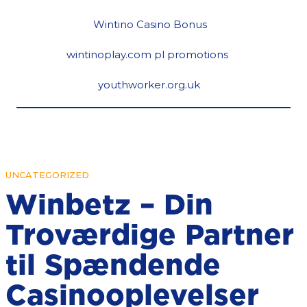
Wintino Casino Bonus
wintinoplay.com pl promotions
youthworker.org.uk
UNCATEGORIZED
Winbetz – Din
Troværdige Partner
til Spændende
Casinooplevelser