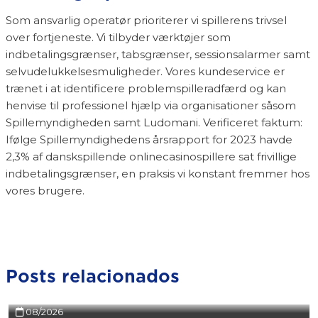
Som ansvarlig operatør prioriterer vi spillerens trivsel
over fortjeneste. Vi tilbyder værktøjer som
indbetalingsgrænser, tabsgrænser, sessionsalarmer samt
selvudelukkelsesmuligheder. Vores kundeservice er
trænet i at identificere problemspilleradfærd og kan
henvise til professionel hjælp via organisationer såsom
Spillemyndigheden samt Ludomani. Verificeret faktum:
Ifølge Spillemyndighedens årsrapport for 2023 havde
2,3% af danskspillende onlinecasinospillere sat frivillige
indbetalingsgrænser, en praksis vi konstant fremmer hos
vores brugere.
Posts relacionados
08/2026