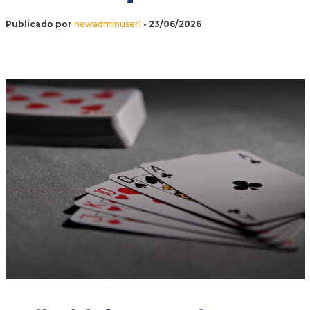
Publicado por
newadminuser1
• 23/06/2026