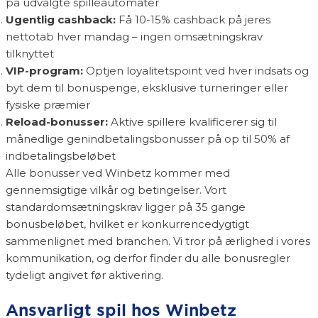
på udvalgte spilleautomater
Ugentlig cashback:
Få 10-15% cashback på jeres
nettotab hver mandag – ingen omsætningskrav
tilknyttet
VIP-program:
Optjen loyalitetspoint ved hver indsats og
byt dem til bonuspenge, eksklusive turneringer eller
fysiske præmier
Reload-bonusser:
Aktive spillere kvalificerer sig til
månedlige genindbetalingsbonusser på op til 50% af
indbetalingsbeløbet
Alle bonusser ved Winbetz kommer med
gennemsigtige vilkår og betingelser. Vort
standardomsætningskrav ligger på 35 gange
bonusbeløbet, hvilket er konkurrencedygtigt
sammenlignet med branchen. Vi tror på ærlighed i vores
kommunikation, og derfor finder du alle bonusregler
tydeligt angivet før aktivering.
Ansvarligt spil hos Winbetz