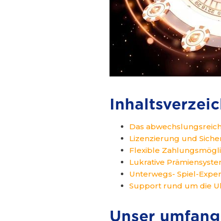
Inhaltsverzeic
Das abwechslungsreiche
Lizenzierung und Siche
Flexible Zahlungsmögli
Lukrative Prämiensyst
Unterwegs- Spiel-Exper
Support rund um die U
Unser umfangr