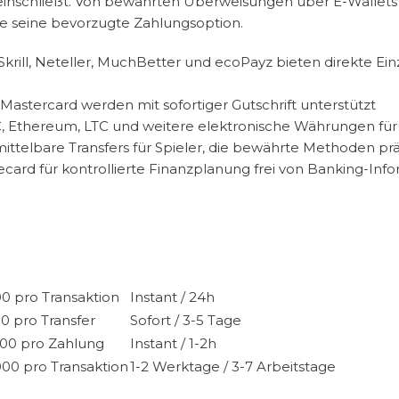
 einschließt. Von bewährten Überweisungen über E-Wallets 
e seine bevorzugte Zahlungsoption.
Skrill, Neteller, MuchBetter und ecoPayz bieten direkte E
Mastercard werden mit sofortiger Gutschrift unterstützt
 Ethereum, LTC und weitere elektronische Währungen für
ttelbare Transfers für Spieler, die bewährte Methoden prä
card für kontrollierte Finanzplanung frei von Banking-Inf
0 pro Transaktion
Instant / 24h
0 pro Transfer
Sofort / 3-5 Tage
00 pro Zahlung
Instant / 1-2h
00 pro Transaktion
1-2 Werktage / 3-7 Arbeitstage