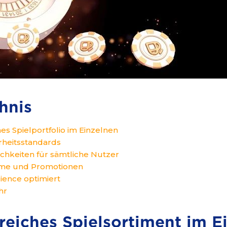
hnis
s Spielportfolio im Einzelnen
rheitsstandards
chkeiten für sämtliche Nutzer
eme und Promotionen
ience optimiert
hr
eiches Spielsortiment im E