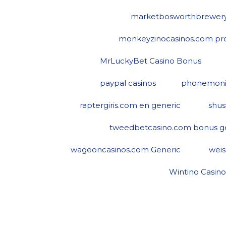
marketbosworthbrewery
monkeyzinocasinos.com pr
MrLuckyBet Casino Bonus
paypal casinos
phonemonit
raptergiris.com en generic
shus
tweedbetcasino.com bonus g
wageoncasinos.com Generic
weis
Wintino Casin