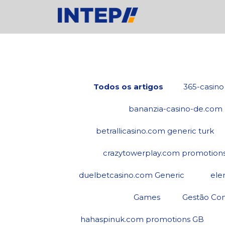
Todos os artigos
365-casino
bananzia-casino-de.com
betrallicasino.com generic turk
crazytowerplay.com promotions
duelbetcasino.com Generic
ele
Games
Gestão Com
hahaspinuk.com promotions GB