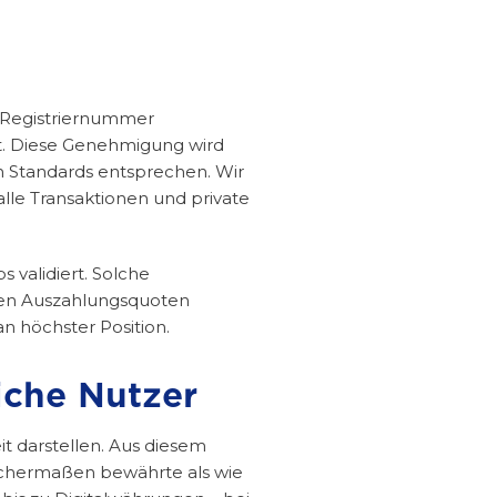
 (Registriernummer
rt. Diese Genehmigung wird
en Standards entsprechen. Wir
alle Transaktionen und private
 validiert. Solche
enen Auszahlungsquoten
an höchster Position.
iche Nutzer
t darstellen. Aus diesem
eichermaßen bewährte als wie