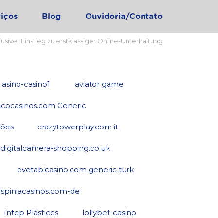
iços
Blog
Ouvidoria/Contato
usiver Einstieg zu erstklassiger Online-Unterhaltung
asino-casino1
aviator game
icocasinos.com Generic
ções
crazytowerplay.com it
digitalcamera-shopping.co.uk
evetabicasino.com generic turk
dspiniacasinos.com-de
Intep Plásticos
lollybet-casino