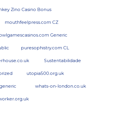
key Zino Casino Bonus
mouthfeelpress.com CZ
owlgamescasinos.com Generic
blic
puresophistry.com CL
rhouse.co.uk
Sustentabilidade
rized
utopia500.org.uk
generic
whats-on-london.co.uk
orker.org.uk