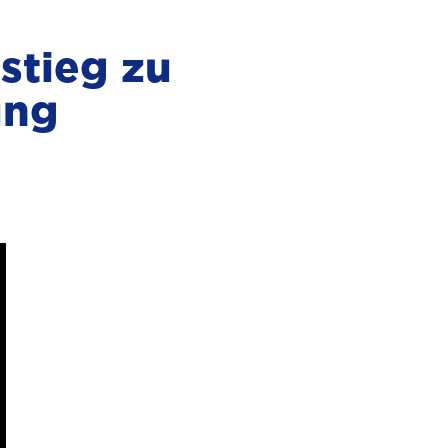
stieg zu
ung