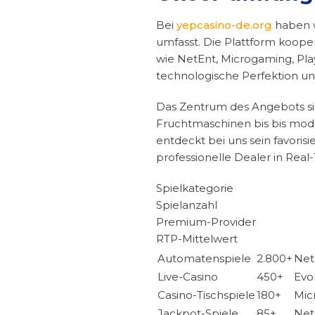
Bei
yepcasino-de.org
haben w
umfasst. Die Plattform koop
wie NetEnt, Microgaming, Play
technologische Perfektion un
Das Zentrum des Angebots si
Fruchtmaschinen bis bis mod
entdeckt bei uns sein favoris
professionelle Dealer in Real
Spielkategorie
Spielanzahl
Premium-Provider
RTP-Mittelwert
Automatenspiele
2.800+
Net
Live-Casino
450+
Evo
Casino-Tischspiele
180+
Mic
Jackpot-Spiele
85+
Net