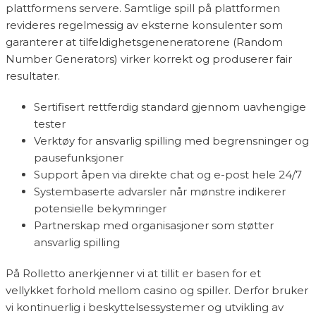
plattformens servere. Samtlige spill på plattformen
revideres regelmessig av eksterne konsulenter som
garanterer at tilfeldighetsgeneneratorene (Random
Number Generators) virker korrekt og produserer fair
resultater.
Sertifisert rettferdig standard gjennom uavhengige
tester
Verktøy for ansvarlig spilling med begrensninger og
pausefunksjoner
Support åpen via direkte chat og e-post hele 24/7
Systembaserte advarsler når mønstre indikerer
potensielle bekymringer
Partnerskap med organisasjoner som støtter
ansvarlig spilling
På Rolletto anerkjenner vi at tillit er basen for et
vellykket forhold mellom casino og spiller. Derfor bruker
vi kontinuerlig i beskyttelsessystemer og utvikling av