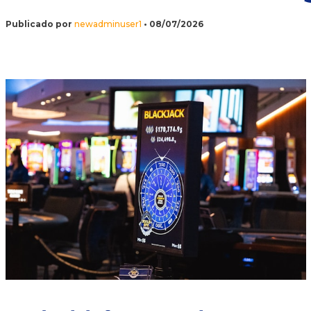
Publicado por
newadminuser1
• 08/07/2026