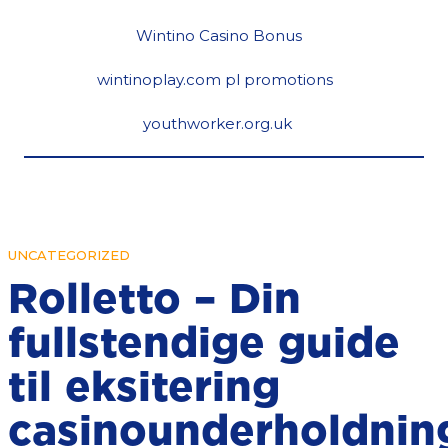
Wintino Casino Bonus
wintinoplay.com pl promotions
youthworker.org.uk
UNCATEGORIZED
Rolletto – Din
fullstendige guide
til eksitering
casinounderholdnin