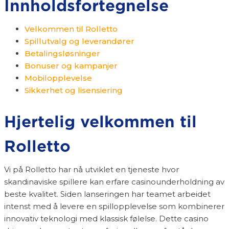
Innholdsfortegnelse
Velkommen til Rolletto
Spillutvalg og leverandører
Betalingsløsninger
Bonuser og kampanjer
Mobilopplevelse
Sikkerhet og lisensiering
Hjertelig velkommen til
Rolletto
Vi på Rolletto har nå utviklet en tjeneste hvor
skandinaviske spillere kan erfare casinounderholdning av
beste kvalitet. Siden lanseringen har teamet arbeidet
intenst med å levere en spillopplevelse som kombinerer
innovativ teknologi med klassisk følelse. Dette casino