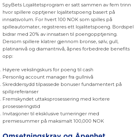
SpyBets Lojalitetsprogram er satt sammen av fem trinn
hvor spillere opptjener lojalitetspoeng basert på
innsatsvolum. For hvert 100 NOK som spilles på
spilleautomater, registreres ett lojalitetspoeng. Bordspel
bidrar med 20% av innsatsen til poengopptjening.
Dersom spillere klatrer gjennom bronse, sølv, gull,
platinanivå og diamantnivå, åpnes forbedrede benefits
opp:
Høyere vekslingskurs for poeng til cash
Personlig account manager fra gullnivå
Skreddersydd tilpassede bonuser fundamentert på
spillpreferanser
Fremskyndet uttaksprosessering med kortere
prosesseringstid
Invitasjoner til eksklusive turneringer med
premiesummer på maksimalt 100,000 NOK
Omsetningskrav og Åpenhet