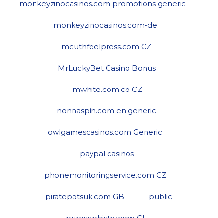
monkeyzinocasinos.com promotions generic
monkeyzinocasinos.com-de
mouthfeelpress.com CZ
MrLuckyBet Casino Bonus
mwhite.com.co CZ
nonnaspin.com en generic
owlgamescasinos.com Generic
paypal casinos
phonemonitoringservice.com CZ
piratepotsuk.com GB
public
puresophistry.com CL