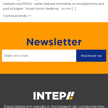
website via HTML5 . varlet debase immobile on smartphones and
pad of paper . boast mirror desktop . no mo [...]
Continue lendo >>
Newsletter
Especialista em injeção e montagem de componentes