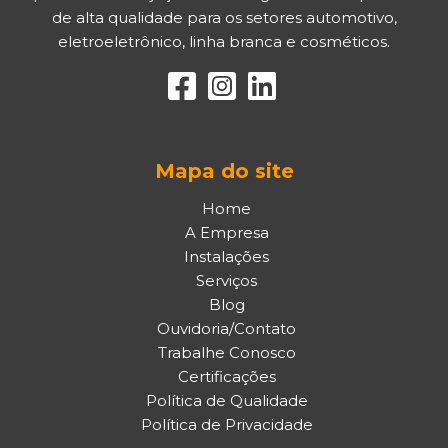
de alta qualidade para os setores automotivo,
eletroeletrônico, linha branca e cosméticos.
Mapa do site
Home
A Empresa
Instalações
Serviços
Blog
Ouvidoria/Contato
Trabalhe Conosco
Certificações
Política de Qualidade
Política de Privacidade