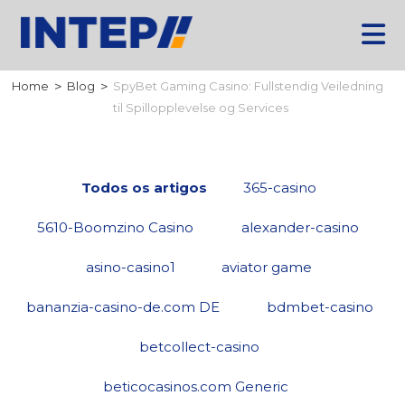
Home
Blog
SpyBet Gaming Casino: Fullstendig Veiledning
til Spillopplevelse og Services
Todos os artigos
365-casino
5610-Boomzino Casino
alexander-casino
asino-casino1
aviator game
bananzia-casino-de.com DE
bdmbet-casino
betcollect-casino
beticocasinos.com Generic