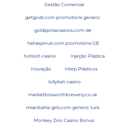
Gestão Comercial
getgodz.com promotions generic
goldspiniacasinos.com-de
hahaspinuk.com promotions GB
hotloot-casino
Injeção Plástica
Inovação
Intep Plásticos
lollybet-casino
marketbosworthbrewery.co.uk
milanbahis-giris.com generic turk
Monkey Zino Casino Bonus