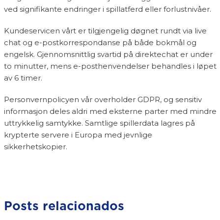
ved signifikante endringer i spillatferd eller forlustnivåer.
Kundeservicen vårt er tilgjengelig døgnet rundt via live
chat og e-postkorrespondanse på både bokmål og
engelsk. Gjennomsnittlig svartid på direktechat er under
to minutter, mens e-posthenvendelser behandles i løpet
av 6 timer.
Personvernpolicyen vår overholder GDPR, og sensitiv
informasjon deles aldri med eksterne parter med mindre
uttrykkelig samtykke. Samtlige spillerdata lagres på
krypterte servere i Europa med jevnlige
sikkerhetskopier.
Posts relacionados