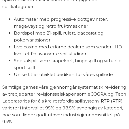
spillkategorier:
Automater med progressive pottgevinster,
megaways og retro fruktmaskiner
Bordspel med 21-spill, rulett, baccarat og
pokervariasjoner
Live casino med erfarne dealere som sender i HD-
kvalitet fra avanserte spillstudioer
Spesialspill som skrapekort, bingospill og virtuelle
sport spill
Unike titler utviklet dedikert for våres spillside
Samtlige games våre gjennomgår systematisk revidering
av tredjeparter revisjonsselskaper som eCOGRA og iTech
Laboratories for å sikre rettferdig spillsystem. RTP (RTP)
varierer i intervallet 95% og 98.5% avhengig av kategori,
noe som ligger godt utover industrigjennomsnittet på
94%.