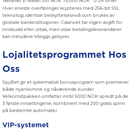
Neteller E-wallet
100 NOK
75,000 NOK
0-24 timer
Hver eneste overføringer krypteres med 256-bit SSL
teknologi, identisk beskyttelsesnivå som brukes av
globale bankinstitusjoner. Casinoet tar ingen avgift for
innskudd eller uttak, men visse betalingsleverandører
kan inkludere tilleggs gebyrer.
Lojalitetsprogrammet Hos
Oss
SpyBet gir et systematisk bonusprogram som premierer
både nyankomne og nåværende kunder.
Velkomstpakken omfatter inntil 5000 NOK spredt på de
3 første innsettingene, kombinert med 200 gratis spinn
på bestemte automater.
VIP-systemet