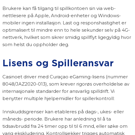
Brukere kan få tilgang til spillkontoen sin via web-
nettlesere på Apple, Android-enheter og Windows-
mobiler ingen installasjon. Last og responshastighet er
optimalisert til mindre enn to hele sekunder selv på 4G-
nettverk, hvilket som sikrer smidig spillflyt ligegyldig hvor
som helst du oppholder deg.
Lisens og Spilleransvar
Casinoet driver med Curaçao eGaming-lisens (nummer
8048/JAZ2020-013), som krever rigorøs overholdelse av
internasjonale standarder for ansvarlig spilldrift. Vi
benytter multiple hjelpemidler for spillerkontroll:
Innskuddsgrenser kan etableres på dags-, ukes- eller
måneds- periode. Brukere har anledning til å ta
tidsavbrudd fra 24 timer opp til til 6 mnd, eller søke om
varig ekskludering. Kontrollsjekker trigges automatisk