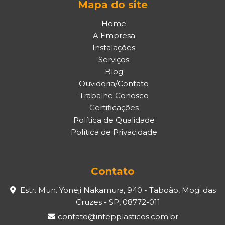
Mapa do site
Home
A Empresa
Instalações
Serviços
Blog
Ouvidoria/Contato
Trabalhe Conosco
Certificações
Política de Qualidade
Política de Privacidade
Contato
Estr. Mun. Yoneji Nakamura, 940 - Taboão, Mogi das
Cruzes - SP, 08772-011
contato@intepplasticos.com.br