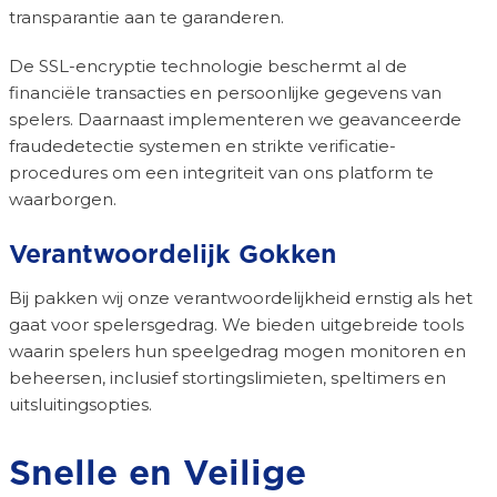
transparantie aan te garanderen.
De SSL-encryptie technologie beschermt al de
financiële transacties en persoonlijke gegevens van
spelers. Daarnaast implementeren we geavanceerde
fraudedetectie systemen en strikte verificatie-
procedures om een integriteit van ons platform te
waarborgen.
Verantwoordelijk Gokken
Bij pakken wij onze verantwoordelijkheid ernstig als het
gaat voor spelersgedrag. We bieden uitgebreide tools
waarin spelers hun speelgedrag mogen monitoren en
beheersen, inclusief stortingslimieten, speltimers en
uitsluitingsopties.
Snelle en Veilige