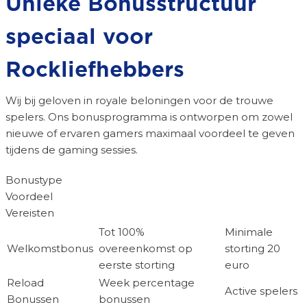
Unieke Bonusstructuur
speciaal voor
Rockliefhebbers
Wij bij geloven in royale beloningen voor de trouwe
spelers. Ons bonusprogramma is ontworpen om zowel
nieuwe of ervaren gamers maximaal voordeel te geven
tijdens de gaming sessies.
Bonustype
Voordeel
Vereisten
Tot 100%
Minimale
Welkomstbonus
overeenkomst op
storting 20
eerste storting
euro
Reload
Week percentage
Active spelers
Bonussen
bonussen