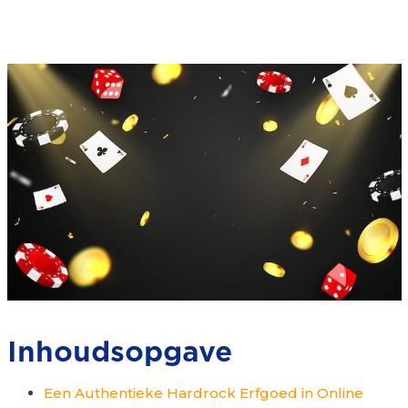
Inhoudsopgave
Een Authentieke Hardrock Erfgoed in Online