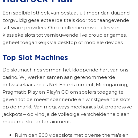
Een spelbibliotheek van bestaat uit meer dan duizend
zorgvuldig geselecteerde titels door toonaangevende
software providers. Onze collectie omvat alles van
klassieke slots tot vernieuwende live croupier games,
geheel toegankelijk via desktop of mobiele devices.
Top Slot Machines
De slotmachines vormen het kloppende hart van ons
casino. Wij werken samen aan gerenommeerde
ontwikkelaars zoals Net Entertainment, Microgaming,
Pragmatic Play en Play’n GO om spelers toegang te
geven tot de meest spannende en winstgevende slots
op de markt. Van megaways mechanics tot progressive
jackpots – op vind je de volledige verscheidenheid aan
moderne slot entertainment.
Ruim dan 800 videoslots met diverse thema’s en