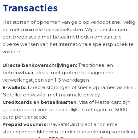
Transacties
Het storten of opnemen van geld op verloopt snel, veilig
en met minimale transactiekosten. Wij ondersteunen
een breed scala met betaalmethoden om aan alle
diverse wensen van het internationale spelerspubliek te
voldoen.
Directe bankoverschrijvingen:
Traditioneel en
betrouwbaar, ideaal met grotere bedragen met
verwerkingstijden van 1-3 werkdagen
E-wallets:
Directe stortingen of snelle opnames via Skrill,
Neteller en PayPal met maximale privacy
Creditcards en betaalkaarten:
Visa of Mastercard zijn
geaccepteerd voor onmiddellijke stortingen tot 5000
euro per transactie
Prepaid vouchers:
PaySafeCard biedt anonieme
stortingsmogelijkheden zonder bankrekening koppeling