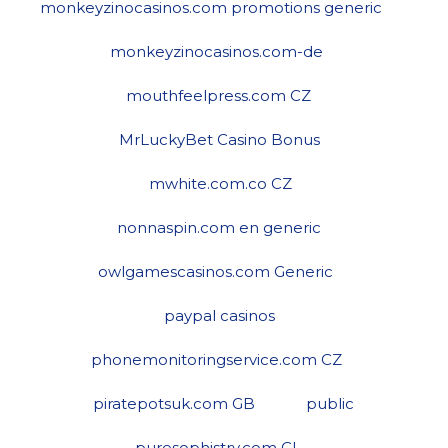
monkeyzinocasinos.com promotions generic
monkeyzinocasinos.com-de
mouthfeelpress.com CZ
MrLuckyBet Casino Bonus
mwhite.com.co CZ
nonnaspin.com en generic
owlgamescasinos.com Generic
paypal casinos
phonemonitoringservice.com CZ
piratepotsuk.com GB
public
puresophistry.com CL