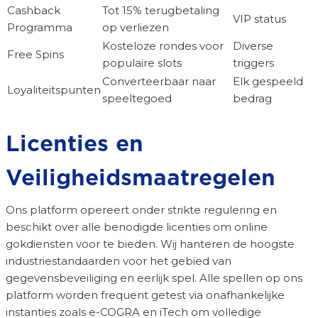
Cashback
Tot 15% terugbetaling
VIP status
Programma
op verliezen
Kosteloze rondes voor
Diverse
Free Spins
populaire slots
triggers
Converteerbaar naar
Elk gespeeld
Loyaliteitspunten
speeltegoed
bedrag
Licenties en
Veiligheidsmaatregelen
Ons platform opereert onder strikte regulering en
beschikt over alle benodigde licenties om online
gokdiensten voor te bieden. Wij hanteren de hoogste
industriestandaarden voor het gebied van
gegevensbeveiliging en eerlijk spel. Alle spellen op ons
platform worden frequent getest via onafhankelijke
instanties zoals e-COGRA en iTech om volledige