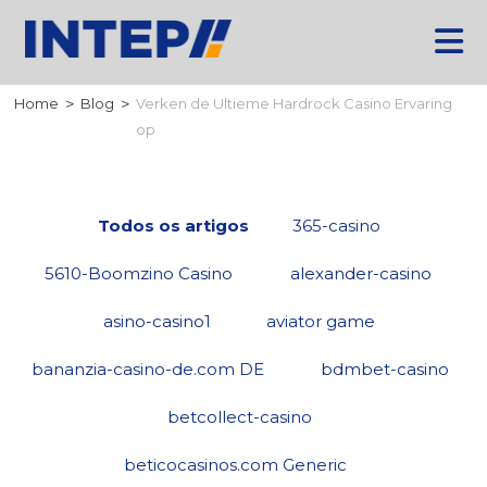
Home
Blog
Verken de Ultieme Hardrock Casino Ervaring
op
Todos os artigos
365-casino
5610-Boomzino Casino
alexander-casino
asino-casino1
aviator game
bananzia-casino-de.com DE
bdmbet-casino
betcollect-casino
beticocasinos.com Generic