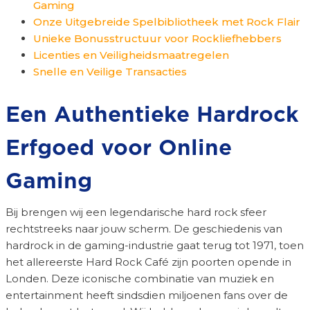
Gaming
Onze Uitgebreide Spelbibliotheek met Rock Flair
Unieke Bonusstructuur voor Rockliefhebbers
Licenties en Veiligheidsmaatregelen
Snelle en Veilige Transacties
Een Authentieke Hardrock
Erfgoed voor Online
Gaming
Bij brengen wij een legendarische hard rock sfeer
rechtstreeks naar jouw scherm. De geschiedenis van
hardrock in de gaming-industrie gaat terug tot 1971, toen
het allereerste Hard Rock Café zijn poorten opende in
Londen. Deze iconische combinatie van muziek en
entertainment heeft sindsdien miljoenen fans over de